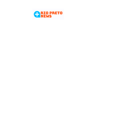
Mostra teatral de repertório
marca inauguração da nova
sede da Cia Arte das Águas em
Ibirá