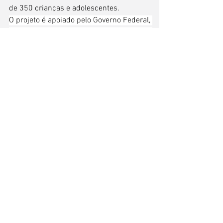
de 350 crianças e adolescentes.  
O projeto é apoiado pelo Governo Federal, 
Governo do Estado de São Paulo, Política 
Nacional Aldir Blanc, Secretaria da 
Cultura, Economia e Indústria Criativas, 
ProAC, Fomento CULTSP e Prefeitura 
Municipal da Estância Turística de Ibirá.
SERVIÇO:
Projeto ARTEIROS INTERGERAÇÕES - 
Teatro, Música, Dança, Arte e Cultura para 
Todos, da Cia. Arte das Águas (Ibirá/SP)
Canais:  
www.ciaartedasaguas.com.br
www.instagram.com/artedasaguas/
https://www.youtube.com/@ciaartedasa
guas