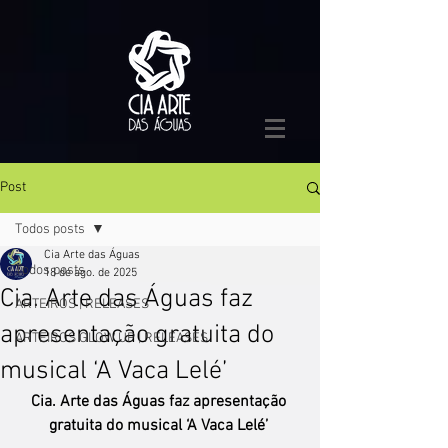
Post
Todos posts
Cia Arte das Águas
Todos posts
18 de ago. de 2025
Cia. Arte das Águas faz
ARTEIROS | RELEASES
apresentação gratuita do
ARTEIROS GLOW UP | RELEASES
musical ‘A Vaca Lelé’
Cia. Arte das Águas faz apresentação 
gratuita do musical ‘A Vaca Lelé’